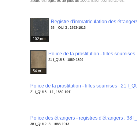
Seuls les registres de plus de 100 ans sont consultables.
Registre d'immatriculation des étrangers
38 I_QUI 3 , 1893-1913
102 médias
Police de la prostitution - filles soumises
21 I_QUI 8 , 1889-1899
54 médias
Police de la prostitution - filles soumises , 21 I_Q
21 I_QUI 8 - 14 , 1889-1941
Police des étrangers - registres d'étrangers , 38 I
38 I_QUI 2 -3 , 1888-1913