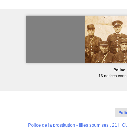
Police
16 notices cons
Poli
Police de la prostitution - filles soumises , 21 I_Q