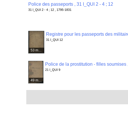
Police des passeports , 31 I_QUI 2 - 4 ; 12
31 I_QUI 2 - 4 ; 12 , 1795-1831
Registre pour les passeports des militai
31 I_QUI 12
53 médias
Police de la prostitution - filles soumises
21 I_QUI 9
49 médias