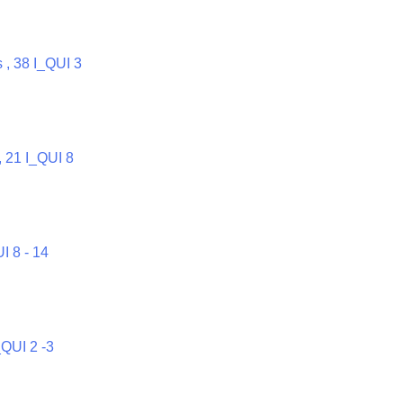
 , 38 I_QUI 3
 , 21 I_QUI 8
UI 8 - 14
_QUI 2 -3