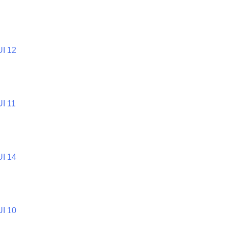
UI 12
UI 11
UI 14
UI 10