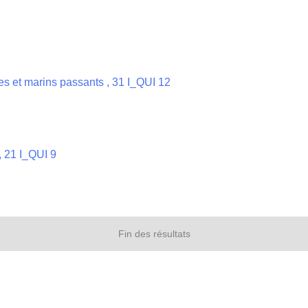
res et marins passants , 31 I_QUI 12
 , 21 I_QUI 9
Fin des résultats