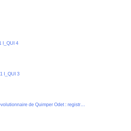
1 I_QUI 4
31 I_QUI 3
Activités du Comité de surveillance et Révolutionnaire de Quimper Odet : registre de contrôle des passeports , 31 I_QUI 2