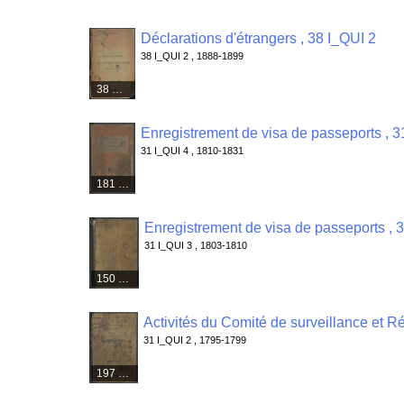
Déclarations d'étrangers , 38 I_QUI 2
38 I_QUI 2 , 1888-1899
38 médias
Enregistrement de visa de passeports , 3
31 I_QUI 4 , 1810-1831
181 médias
Enregistrement de visa de passeports , 
31 I_QUI 3 , 1803-1810
150 médias
31 I_QUI 2 , 1795-1799
197 médias