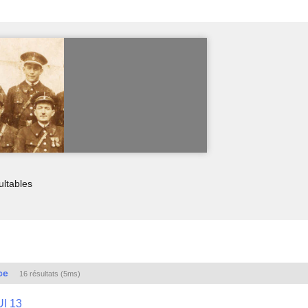
ultables
ce
16 résultats (5ms)
UI 13