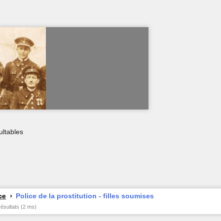
ultables
ce
Police de la prostitution - filles soumises
résultats (2 ms)