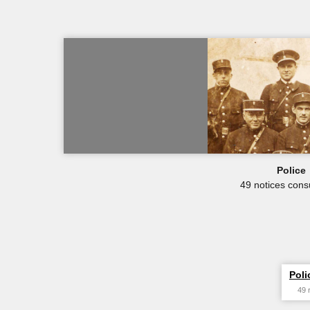
Police
49 notices cons
Poli
49 