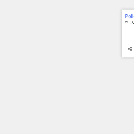
Poli
21 I_