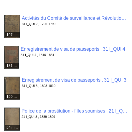
Activités du Comité de surveillance et Révolutionnaire de Quimper Odet : registre de contrôle des passeports , 31 I_QUI 2
31 I_QUI 2 , 1795-1799
197 médias
Enregistrement de visa de passeports , 31 I_QUI 4
31 I_QUI 4 , 1810-1831
181 médias
Enregistrement de visa de passeports , 31 I_QUI 3
31 I_QUI 3 , 1803-1810
150 médias
Police de la prostitution - filles soumises , 21 I_QUI 8
21 I_QUI 8 , 1889-1899
54 médias