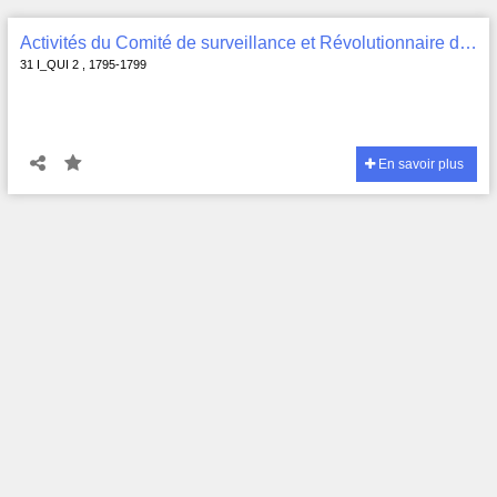
Activités du Comité de surveillance et Révolutionnaire de Quimper Odet : registre de contrôle des passeports , 31 I_QUI 2
31 I_QUI 2 , 1795-1799
En savoir plus