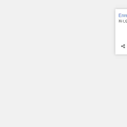
Enre
31 I_