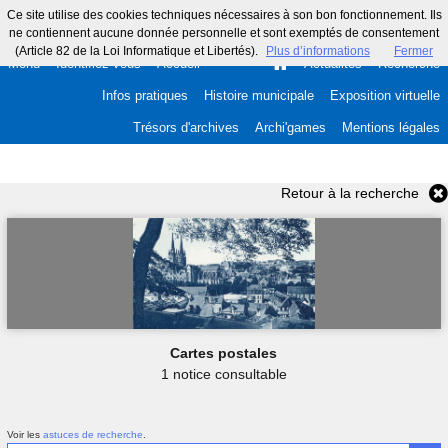
Ce site utilise des cookies techniques nécessaires à son bon fonctionnement. Ils
ne contiennent aucune donnée personnelle et sont exemptés de consentement
(Article 82 de la Loi Informatique et Libertés).
Plus d’informations
Fermer
Menu
Identifiez-vous
Accueil
Actualités
Recherche
Infos pratiques
Histoire municipale
Exposition virtuelle
Trésors d'archives
Archi'games
Mentions légales
Retour à la recherche
Cartes postales
1 notice consultable
Voir les
astuces de recherche
.