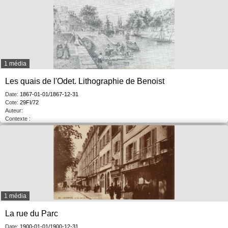
1 média
Les quais de l'Odet. Lithographie de Benoist
Date:
1867-01-01/1867-12-31
Cote:
29FI/72
Auteur:
Contexte :
1 média
La rue du Parc
Date:
1900-01-01/1900-12-31