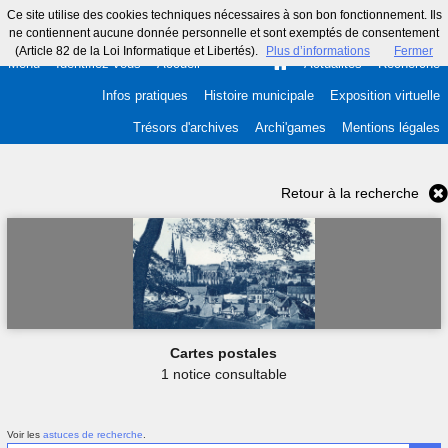
Ce site utilise des cookies techniques nécessaires à son bon fonctionnement. Ils
ne contiennent aucune donnée personnelle et sont exemptés de consentement
(Article 82 de la Loi Informatique et Libertés).
Plus d’informations
Fermer
Menu
Identifiez-vous
Accueil
Actualités
Recherche
Infos pratiques
Histoire municipale
Exposition virtuelle
Trésors d'archives
Archi'games
Mentions légales
Retour à la recherche
Cartes postales
1 notice consultable
Voir les
astuces de recherche
.