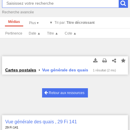
Recherche avancée
Médias
Tri par:
Titre décroissant
Pertinence
Date ▲
Titre ▲
Cote ▲
Cartes postales
Vue générale des quais
1 résultat (2 ms)
Retour aux ressources
Vue générale des quais , 29 Fi 141
29 Fi 141