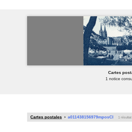
Cartes post
1 notice consu
Cartes postales
a011438156979mposCI
1 résulta