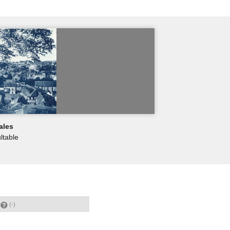
ales
ltable
t
(-)