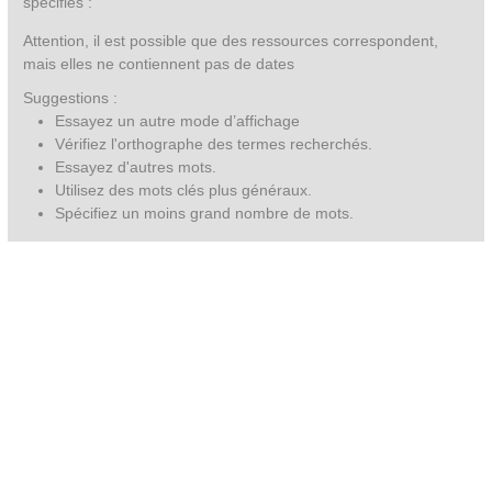
spécifiés :
Attention, il est possible que des ressources correspondent,
mais elles ne contiennent pas de dates
Suggestions :
Essayez un autre mode d’affichage
Vérifiez l'orthographe des termes recherchés.
Essayez d'autres mots.
Utilisez des mots clés plus généraux.
Spécifiez un moins grand nombre de mots.