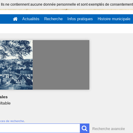
 Ils ne contiennent aucune donnée personnelle et sont exemptés de consentement (Ar
Actualités
Recherche
Infos pratiques
Histoire municipale
ales
ltable
uces de recherche
.
Recherche avancée