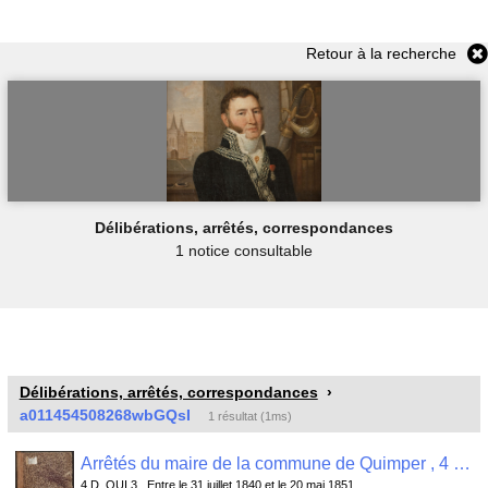
Retour à la recherche
Délibérations, arrêtés, correspondances
1 notice consultable
Délibérations, arrêtés, correspondances
a011454508268wbGQsI
1 résultat (1ms)
Arrêtés du maire de la commune de Quimper , 4 D_QUI 3
4 D_QUI 3 , Entre le 31 juillet 1840 et le 20 mai 1851