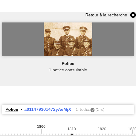
Retour à la recherche
Police
1 notice consultable
Police
a011479301472yAeMjX
1 résultat
(2ms)
1800
1810
1820
183