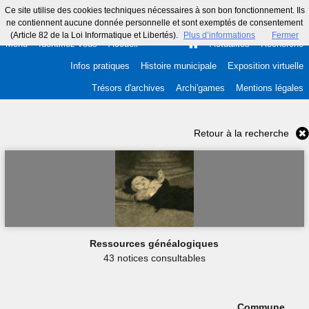
Ce site utilise des cookies techniques nécessaires à son bon fonctionnement. Ils
ne contiennent aucune donnée personnelle et sont exemptés de consentement
(Article 82 de la Loi Informatique et Libertés).
Plus d’informations
Fermer
Menu
Identifiez-vous
Accueil
Actualités
Recherche
Infos pratiques
Histoire municipale
Exposition virtuelle
Trésors d'archives
Archi'games
Mentions légales
Retour à la recherche
Ressources généalogiques
43 notices consultables
Commune