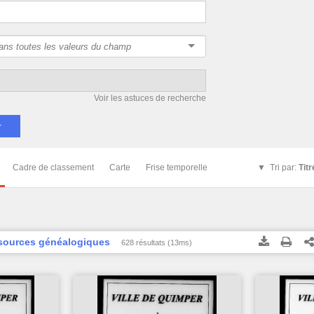
Voir les astuces de recherche
Cadre de classement
Carte
Frise temporelle
Tri par:
Tit
sources généalogiques
628 résultats (13ms)