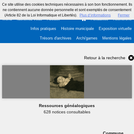
Ce site utilise des cookies techniques nécessaires à son bon fonctionnement. Ils
ne contiennent aucune donnée personnelle et sont exemptés de consentement
(Article 82 de la Loi Informatique et Libertés).
Plus d’informations
Fermer
Menu
Identifiez-vous
Accueil
Actualités
Recherche
Infos pratiques
Histoire municipale
Exposition virtuelle
Trésors d'archives
Archi'games
Mentions légales
Retour à la recherche
Ressources généalogiques
628 notices consultables
Commune