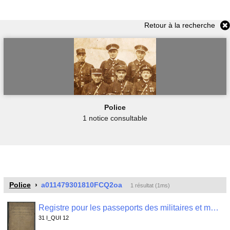
Retour à la recherche
Police
1 notice consultable
Police
a011479301810FCQ2oa
1 résultat (1ms)
Registre pour les passeports des militaires et marins passants , 31 I_QUI 12
31 I_QUI 12