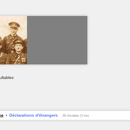
ultables
ce
Déclarations d'étrangers
38 résultats (3 ms)