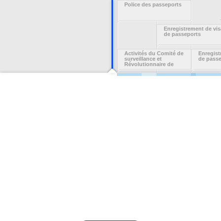
Police des passeports
Enregistrement de vis
de passeports
Activités du Comité de
Enregist
surveillance et
de pass
Révolutionnaire de
Quimper Odet : registre
de contrôle des
passeports