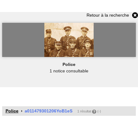
Retour à la recherche
Police
1 notice consultable
Police
a011479301206YoB1eS
1 résultat
(-)