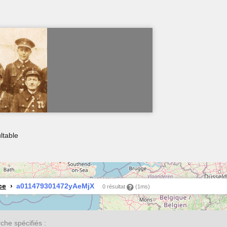
ltable
ce
a011479301472yAeMjX
0 résultat
(1ms)
he spécifiés :