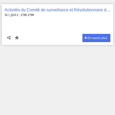
Activités du Comité de surveillance et Révolutionnaire de Quimper Odet : registre de contrôle des passeports , 31 I_QUI 2
31 I_QUI 2 , 1795-1799
En savoir plus