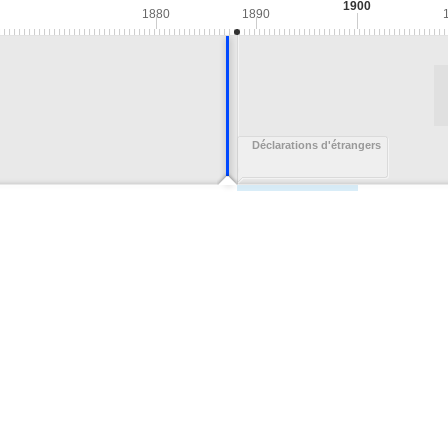
1900
1880
1890
Déclarations d'étrangers