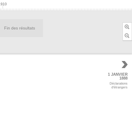
1910
Fin des résultats
1 JANVIER
1888
Déclarations
d'étrangers