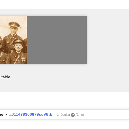
ltable
ce
a011479300679scV8tb
1 résultat
(1ms)