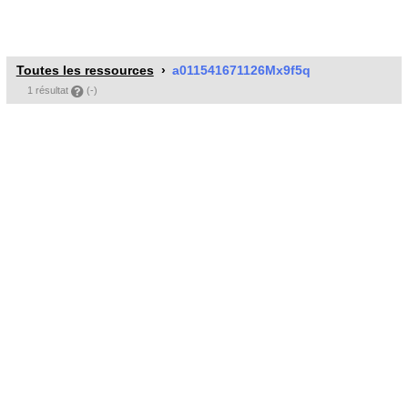
Toutes les ressources
a011541671126Mx9f5q
1 résultat
(-)