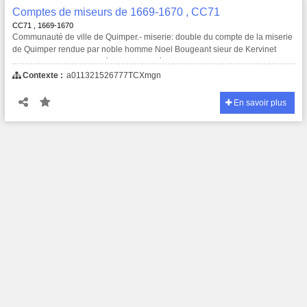
Comptes de miseurs de 1669-1670 , CC71
CC71 , 1669-1670
Communauté de ville de Quimper.- miserie: double du compte de la miserie
de Quimper rendue par noble homme Noel Bougeant sieur de Kervinet
miseur de la communauté pour les années 1669 et 1670.
Contexte :
a011321526777TCXmgn
En savoir plus