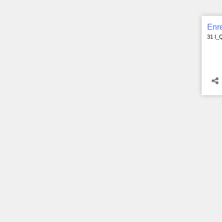
Enre
31 I_