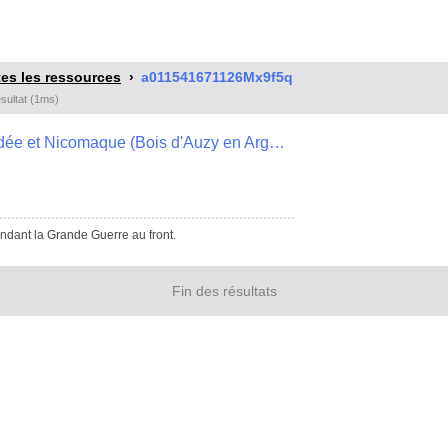
es les ressources
a011541671126Mx9f5q
ésultat (1ms)
Dessin de Jean Le Roy [n°5] "Ilanidée et Nicomaque (Bois d'Auzy en Argonne) , 52J032
ndant la Grande Guerre au front.
Fin des résultats