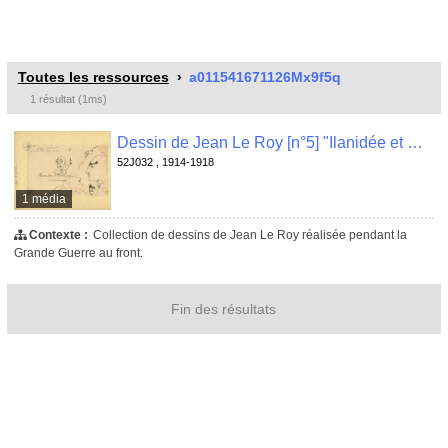
Toutes les ressources
a011541671126Mx9f5q
1 résultat (1ms)
Dessin de Jean Le Roy [n°5] "Ilanidée et Nicomaque (Bois d'Auzy en Argonne) , 52J032
52J032 , 1914-1918
1 média
Contexte :
Collection de dessins de Jean Le Roy réalisée pendant la
Grande Guerre au front.
Fin des résultats