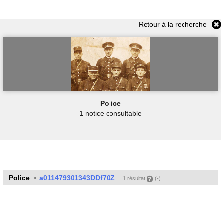
Retour à la recherche
Police
1 notice consultable
Police
a011479301343DDf70Z
1 résultat
(-)