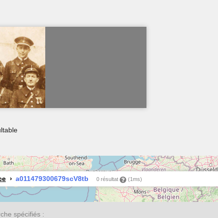
ltable
ce
a011479300679scV8tb
0 résultat
(1ms)
he spécifiés :