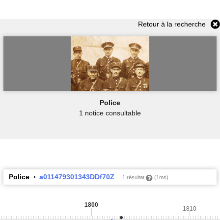
Retour à la recherche
Police
1 notice consultable
Police
a011479301343DDf70Z
1 résultat
(1ms)
1800
1810