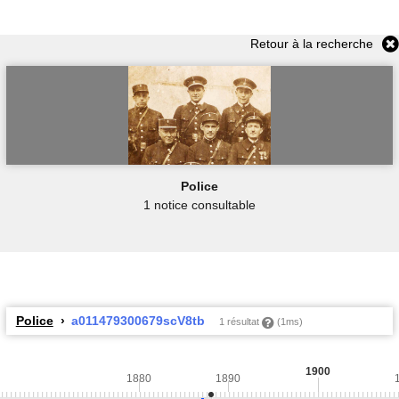
Retour à la recherche
Police
1 notice consultable
Police
a011479300679scV8tb
1 résultat
(1ms)
1900
1880
1890