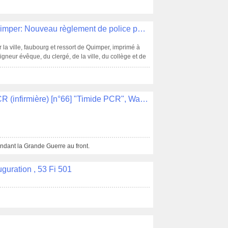
Police de la Communauté de Ville de Quimper: Nouveau règlement de police pour la ville, faubourg et ressort de Quimper, imprimé chez Jean Périer, imprimeur libraire du seigneur Evêque, du Clergé, de la Ville, du Collège et de la Surintendance rue des Etaux, au bon pasteur avec approbation et permission , FF 4
la ville, faubourg et ressort de Quimper, imprimé à
gneur évêque, du clergé, de la ville, du collège et de
19, avec approbation et permission.
Dessins de Jean Le Roy [n°65] British PCR (infirmière) [n°66] "Timide PCR", Watronville , 52J090
ndant la Grande Guerre au front.
auguration , 53 Fi 501