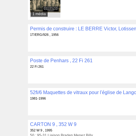
1 média
1T/ERG/926 , 1956
Poste de Penhars , 22 Fi 261
22 Fi 261
52fi/6 Maquettes de vitraux pour l'église de Lang
1981-1996
CARTON 9 , 352 W 9
352 W 9 , 1995
50 : 95-31 Liaison Braden Menez Billy