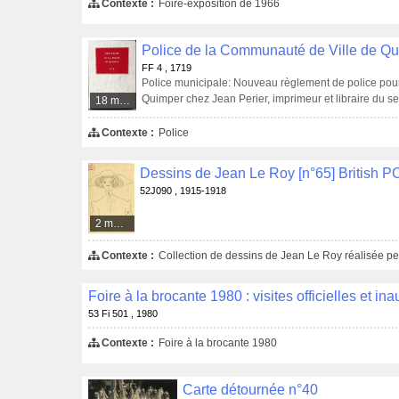
Contexte :
Foire-exposition de 1966
FF 4 , 1719
Police municipale: Nouveau règlement de police pour 
Quimper chez Jean Perier, imprimeur et libraire du sei
18 médias
la sur-intendance, rue des Etaux, au bon Pasteur, 17
Contexte :
Police
52J090 , 1915-1918
2 médias
Contexte :
Collection de dessins de Jean Le Roy réalisée pe
Foire à la brocante 1980 : visites officielles et in
53 Fi 501 , 1980
Contexte :
Foire à la brocante 1980
Carte détournée n°40