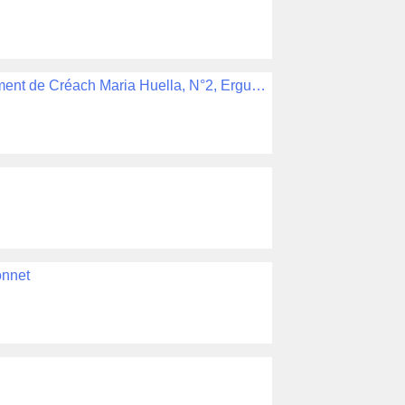
Permis de construire : LE BERRE Victor, Lotissement de Créach Maria Huella, N°2, Ergué-Armel, habitation, N° de PC 31420 CN accordé le 19-10-1956 , 1T/ERG/926
onnet