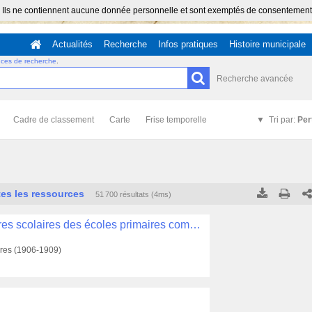
 Ils ne contiennent aucune donnée personnelle et sont exemptés de consentement (Ar
Actualités
Recherche
Infos pratiques
Histoire municipale
uces de recherche
.
Recherche avancée
Cadre de classement
Carte
Frise temporelle
Tri par:
Per
es les ressources
51 700 résultats (4ms)
Tous les résultats
Tous les résultats
(Max 250)
(Max 5
Instruction publique, Enseignement libre, fournitures scolaires des écoles primaires communales (1903-1911) , 1R/QUI/99
Cette page
Cette page
tures (1906-1909)