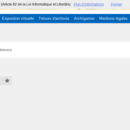
ticle 82 de la Loi Informatique et Libertés).
Plus d’informations
Fermer
Exposition virtuelle
Trésors d'archives
Archi'games
Mentions légales
tinence
00)