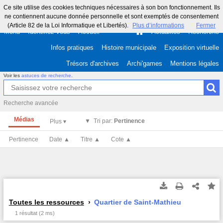
Ce site utilise des cookies techniques nécessaires à son bon fonctionnement. Ils
ne contiennent aucune donnée personnelle et sont exemptés de consentement
(Article 82 de la Loi Informatique et Libertés).
Plus d’informations
Fermer
Menu
Identifiez-vous
Accueil
Actualités
Recherche
Infos pratiques
Histoire municipale
Exposition virtuelle
Trésors d'archives
Archi'games
Mentions légales
Voir les
astuces de recherche
.
Recherche avancée
Médias
Tri par:
Pertinence
Pertinence
Date ▲
Titre ▲
Cote ▲
Toutes les ressources
Quartier de Saint-Mathieu
1 résultat (2 ms)