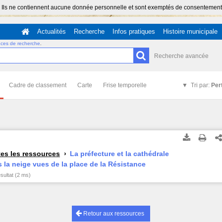
 Ils ne contiennent aucune donnée personnelle et sont exemptés de consentement (Ar
Actualités
Recherche
Infos pratiques
Histoire municipale
uces de recherche
.
Recherche avancée
Cadre de classement
Carte
Frise temporelle
Tri par:
Per
es les ressources
La préfecture et la cathédrale
 la neige vues de la place de la Résistance
ésultat (2 ms)
Retour aux ressources