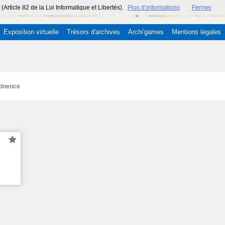
ticle 82 de la Loi Informatique et Libertés).
Plus d’informations
Fermer
Exposition virtuelle
Trésors d'archives
Archi'games
Mentions légales
tinence