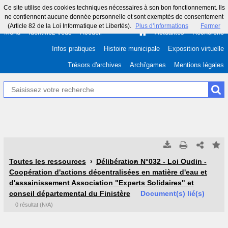
Ce site utilise des cookies techniques nécessaires à son bon fonctionnement. Ils
ne contiennent aucune donnée personnelle et sont exemptés de consentement
(Article 82 de la Loi Informatique et Libertés).
Plus d’informations
Fermer
Menu
Identifiez-vous
Accueil
Actualités
Recherche
Infos pratiques
Histoire municipale
Exposition virtuelle
Trésors d'archives
Archi'games
Mentions légales
Tous les résultats
Tous les résultats
(Max 250)
(Max 500)
Toutes les ressources
Délibération N°032 - Loi Oudin -
Coopération d'actions décentralisées en matière d'eau et
Cette page
Cette page
d'assainissement Association "Experts Solidaires" et
conseil départemental du Finistère
Document(s) lié(s)
0 résultat (N/A)