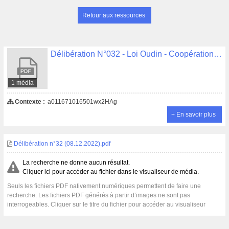
Retour aux ressources
Délibération N°032 - Loi Oudin - Coopération d'actions décentralisées en matière d'eau et d'assainissement Association "Experts Solidaires" et conseil départemental du Finistère
1 média
Contexte :
a011671016501wx2HAg
+ En savoir plus
Délibération n°32 (08.12.2022).pdf
La recherche ne donne aucun résultat.
Cliquer ici pour accéder au fichier dans le visualiseur de média.
Seuls les fichiers PDF nativement numériques permettent de faire une
recherche. Les fichiers PDF générés à partir d’images ne sont pas
interrogeables. Cliquer sur le titre du fichier pour accéder au visualiseur