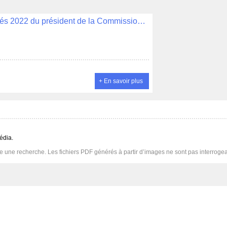
Délibération N°045 - Rapport d'activités 2022 du président de la Commission Consultative des Services Publics Locaux (CCSPL) de Quimper Bretagne Occidentale
+ En savoir plus
édia.
 une recherche. Les fichiers PDF générés à partir d’images ne sont pas interrogeabl