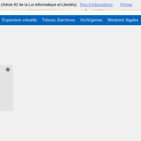
ticle 82 de la Loi Informatique et Libertés).
Plus d’informations
Fermer
Exposition virtuelle
Trésors d'archives
Archi'games
Mentions légales
00)