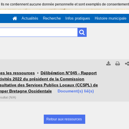
 Ils ne contiennent aucune donnée personnelle et sont exemptés de consentement (Ar
Actualités
Recherche
Infos pratiques
Histoire municipale
Tous les résultats
Tous les résultats
(Max 250)
(Max 5
es les ressources
Délibération N°045 - Rapport
tivités 2022 du président de la Commission
Cette page
Cette page
ultative des Services Publics Locaux (CCSPL) de
per Bretagne Occidentale
Document(s) lié(s)
ésultat (N/A)
Retour aux ressources