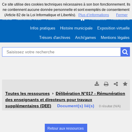
Ce site utilise des cookies techniques nécessaires à son bon fonctionnement. Ils
ne contiennent aucune donnée personnelle et sont exemptés de consentement
(Article 82 de la Loi Informatique et Libertés).
Plus d’informations
Fermer
Menu
Identifiez-vous
Accueil
Actualités
Recherche
Infos pratiques
Histoire municipale
Exposition virtuelle
Trésors d'archives
Archi'games
Mentions légales
Tous les résultats
Tous les résultats
(Max 250)
(Max 500)
Toutes les ressources
Délibération N°017 - Rémunération
des enseignants et directeurs pour travaux
Cette page
Cette page
supplémentaires (DEE)
Document(s) lié(s)
0 résultat (N/A)
Retour aux ressources