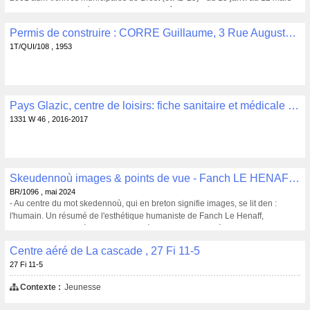
2001 aux Archives départementales des Côtes d'Armor
Permis de construire : CORRE Guillaume, 3 Rue Auguste Goy, Quimper, garage particulier, N° de PC : 15576 CN accordé le 15-01-1953 , 1T/QUI/108
1T/QUI/108 , 1953
Pays Glazic, centre de loisirs: fiche sanitaire et médicale des enfants , 1331 W 46
1331 W 46 , 2016-2017
Skeudennoù images & points de vue - Fanch LE HENAFF - Locus Solus, Châteaulin, 2019, 175 p. , BR/1096
BR/1096 , mai 2024
- Au centre du mot skedennoù, qui en breton signifie images, se lit den :
l'humain. Un résumé de l'esthétique humaniste de Fanch Le Henaff,
graphiste-affichiste à l'oeuvre singulière, de la Pologne à la Bretagne, mais
aussi créateur typographique et modernisateur de traditions.
Centre aéré de La cascade , 27 Fi 11-5
27 Fi 11-5
Contexte :
Jeunesse