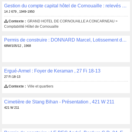
Gestion du compte capital hôtel de Cornouaille : relevés de situation bancaire , 14 J 679
14 J 679 , 1949-1950
Contexte :
GRAND HOTEL DE CORNOUAILLE A CONCARNEAU >
Comptabilité Hôtel de Cornouaille
Permis de construire : DONNARD Marcel, Lotissement de Parc-Ménez, Quimper, habitation , N° de PC: 20069/0 accordé le 19-11-1968 , 68W/105/12
68W/105/12 , 1968
Ergué-Armel : Foyer de Keraman , 27 Fi 18-13
27 Fi 18-13
Contexte :
Ville et quartiers
Cimetière de Stang Bihan - Présentation , 421 W 211
421 W 211