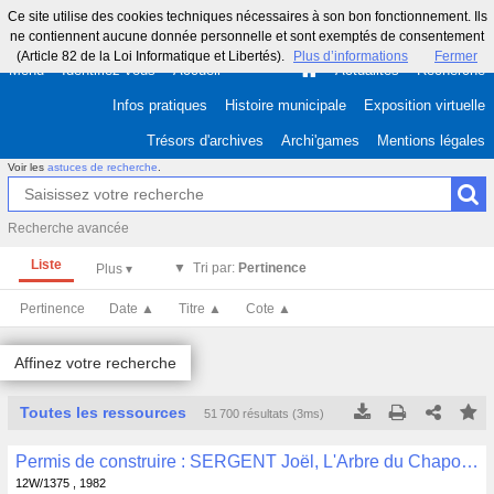
Ce site utilise des cookies techniques nécessaires à son bon fonctionnement. Ils
ne contiennent aucune donnée personnelle et sont exemptés de consentement
(Article 82 de la Loi Informatique et Libertés).
Plus d’informations
Fermer
Menu
Identifiez-vous
Accueil
Actualités
Recherche
Infos pratiques
Histoire municipale
Exposition virtuelle
Trésors d'archives
Archi'games
Mentions légales
Voir les
astuces de recherche
.
Recherche avancée
Liste
Tri par:
Pertinence
Pertinence
Date ▲
Titre ▲
Cote ▲
Affinez votre recherche
Toutes les ressources
51 700 résultats (3ms)
Tous les résultats
Tous les résultats
(Max 250)
(Max 500)
Permis de construire : SERGENT Joël, L'Arbre du Chapon, Ergué-Armel, garage, N° de PC : 1405 accordé le 19-01-1982 , 12W/1375
Cette page
Cette page
12W/1375 , 1982