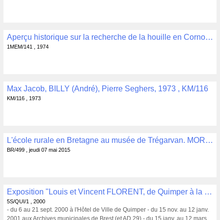
Aperçu historique sur la recherche de la houille en Cornouaille (XVIII-XIXè siècles), PHILIPPE (Joseph), SAF, Quimper, 1974, 16 p. , 1MEM/141
1MEM/141 , 1974
Max Jacob, BILLY (André), Pierre Seghers, 1973 , KM/116
KM/116 , 1973
L'école rurale en Bretagne au musée de Trégarvan. MORISSET Pierre Ed. Ouest-France, Rennes, 1991, 30 p. , BR/499
BR/499 , jeudi 07 mai 2015
Exposition "Louis et Vincent FLORENT, de Quimper à la baie de Tokyo", septembre 2000, Courrier, presse, invitations (2000-2001) , 5S/QUI/1
5S/QUI/1 , 2000
- du 6 au 21 sept. 2000 à l'Hôtel de Ville de Quimper - du 15 nov. au 12 janv.
2001 aux Archives municipales de Brest (et AD 29) - du 15 janv. au 12 mars