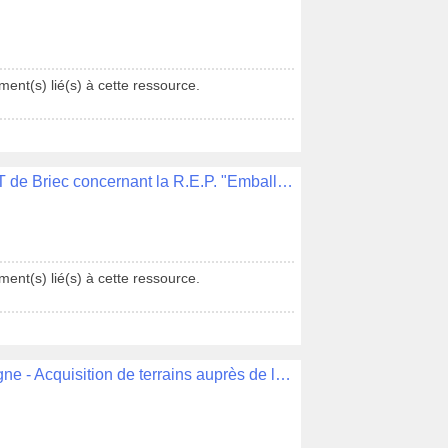
ent(s) lié(s) à cette ressource.
Délibération N°022 - Soutien à l'ESAT de Briec concernant la R.E.P. "Emballages et papiers" de CITEO
ent(s) lié(s) à cette ressource.
Délibération N°013 - Ilôt tour d'Auvergne - Acquisition de terrains auprès de l'EPF