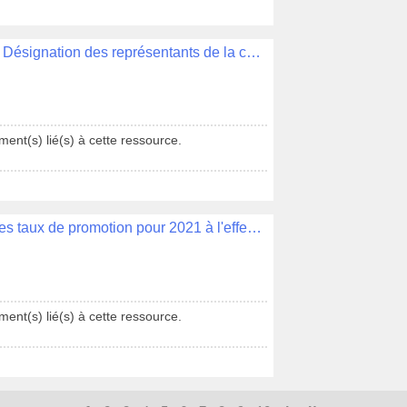
Délibération N°000 - SYMORESCO - Désignation des représentants de la commune de Quimper
ent(s) lié(s) à cette ressource.
Délibération N°000 - Détermination des taux de promotion pour 2021 à l'effectif des fonctionnaires remplissant les conditions d'un avancement de grade
ent(s) lié(s) à cette ressource.