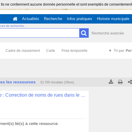
 Ils ne contiennent aucune donnée personnelle et sont exemptés de consentement (Ar
Actualités
Recherche
Infos pratiques
Histoire municipale
uces de recherche
.
Recherche avancée
Cadre de classement
Carte
Frise temporelle
Tri par:
Per
es les ressources
51 700 résultats (29ms)
Tous les résultats
Tous les résultats
(Max 250)
(Max 5
Délibération N°013 - Langue bretonne : Correction de noms de rues dans le quartier de Kerfeunteun
Cette page
Cette page
ent(s) lié(s) à cette ressource.