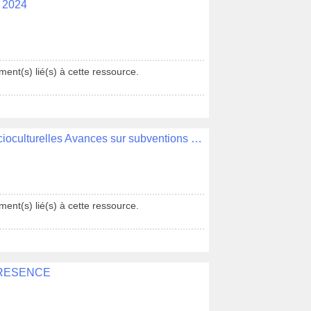
é 2024
ent(s) lié(s) à cette ressource.
Délibération N°023 - Associations socioculturelles Avances sur subventions 2022
ent(s) lié(s) à cette ressource.
 PRESENCE