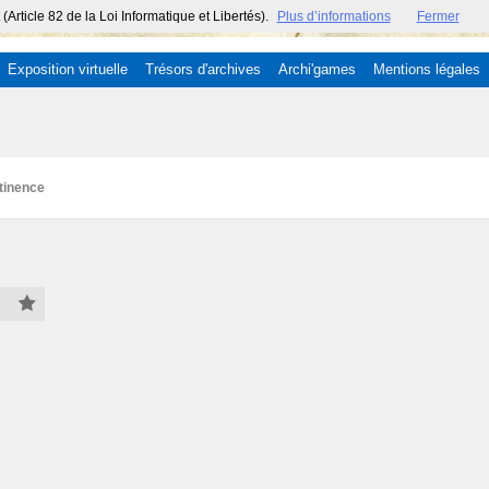
ticle 82 de la Loi Informatique et Libertés).
Plus d’informations
Fermer
Exposition virtuelle
Trésors d'archives
Archi'games
Mentions légales
tinence
00)