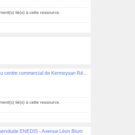
ent(s) lié(s) à cette ressource.
Délibération N°056 - Aménagement du centre commercial de Kermoysan Rétrocession du parking
ent(s) lié(s) à cette ressource.
e servitude ENEDIS - Avenue Léon Blum