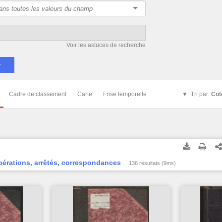
Voir les astuces de recherche
Cadre de classement
Carte
Frise temporelle
Tri par:
Cot
bérations, arrêtés, correspondances
136 résultats (9ms)