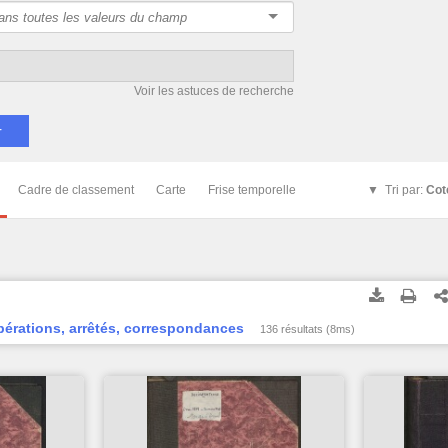
Voir les astuces de recherche
Cadre de classement
Carte
Frise temporelle
Tri par:
Cot
bérations, arrêtés, correspondances
136 résultats (8ms)