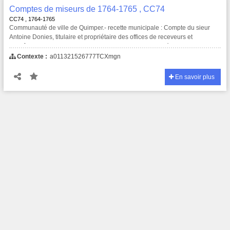
Comptes de miseurs de 1764-1765 , CC74
CC74 , 1764-1765
Communauté de ville de Quimper.- recette municipale : Compte du sieur
Antoine Donies, titulaire et propriétaire des offices de receveurs et
contrôleur des deniers communs de cette ville commencé le premier janvier
1764 et fini au dernier décembre 1765.
Contexte :
a011321526777TCXmgn
En savoir plus