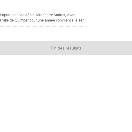
’apurement de défunt Mre Pierre Androit, vivant
 la ville de Quimper pour une année commencé le 1er
re.
Fin des résultats