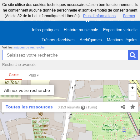
Ce site utilise des cookies techniques nécessaires à son bon fonctionnement. Ils
ne contiennent aucune donnée personnelle et sont exemptés de consentement
(Article 82 de la Loi Informatique et Libertés).
Plus d’informations
Fermer
Menu
Identifiez-vous
Accueil
Actualités
Recherche
Infos pratiques
Histoire municipale
Exposition virtuelle
Trésors d'archives
Archi'games
Mentions légales
Voir les
astuces de recherche
.
Recherche avancée
Carte
Affinez votre recherche
Toutes les ressources
3 153 résultats
(15ms)