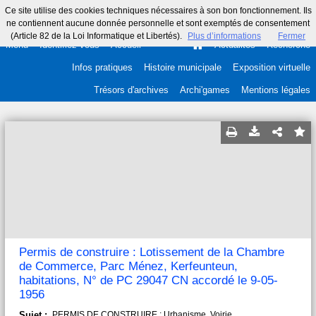
Ce site utilise des cookies techniques nécessaires à son bon fonctionnement. Ils
ne contiennent aucune donnée personnelle et sont exemptés de consentement
(Article 82 de la Loi Informatique et Libertés).
Plus d’informations
Fermer
Menu
Identifiez-vous
Accueil
Actualités
Recherche
Infos pratiques
Histoire municipale
Exposition virtuelle
Trésors d'archives
Archi'games
Mentions légales
Permis de construire : Lotissement de la Chambre
de Commerce, Parc Ménez, Kerfeunteun,
habitations, N° de PC 29047 CN accordé le 9-05-
1956
Sujet :
PERMIS DE CONSTRUIRE ; Urbanisme. Voirie.