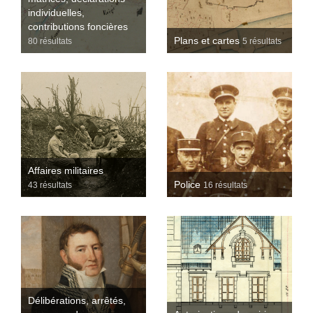
individuelles,
contributions foncières
Plans et cartes
80 résultats
5 résultats
Affaires militaires
Police
43 résultats
16 résultats
Délibérations, arrêtés,