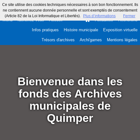
Ce site utilise des cookies techniques nécessaires à son bon fonctionnement. Ils
ne contiennent aucune donnée personnelle et sont exemptés de consentement
(Article 82 de la Loi Informatique et Libertés).
Plus d’informations
Fermer
Menu
Identifiez-vous
Accueil
Actualités
Recherche
Infos pratiques
Histoire municipale
Exposition virtuelle
Trésors d'archives
Archi'games
Mentions légales
Bienvenue dans les
fonds des Archives
municipales de
Quimper