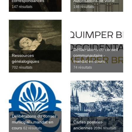
correspondances
Autorisations de voirie
147 résultats
146 résultats
Délibérations du conseil
Ressources
communautaire -
généalogiques
mandat en cours
702 résultats
74 résultats
Délibérations du conseil
municipal - mandat en
Cartes postales
cours
anciennes
62 résultats
2094 résultats