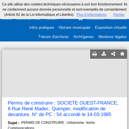
Ce site utilise des cookies techniques nécessaires à son bon fonctionnement. Ils
ne contiennent aucune donnée personnelle et sont exemptés de consentement
(Article 82 de la Loi Informatique et Libertés).
Plus d’informations
Fermer
Menu
Identifiez-vous
Accueil
Actualités
Recherche
Infos pratiques
Histoire municipale
Exposition virtuelle
Trésors d'archives
Archi'games
Mentions légales
Permis de construire : SOCIETE OUEST-FRANCE,
8 Rue René Madec, Quimper, modification de
devanture, N° de PC : 54 accordé le 14-03-1985
Sujet :
PERMIS DE CONSTRUIRE ; Urbanisme. Voirie.
Communications