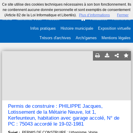
Ce site utilise des cookies techniques nécessaires à son bon fonctionnement. Ils
ne contiennent aucune donnée personnelle et sont exemptés de consentement
(Article 82 de la Loi Informatique et Libertés).
Plus d’informations
Fermer
Menu
Identifiez-vous
Accueil
Actualités
Recherche
Infos pratiques
Histoire municipale
Exposition virtuelle
Trésors d'archives
Archi'games
Mentions légales
Permis de construire : PHILIPPE Jacques,
Lotissement de la Métairie Neuve, lot 1,
Kerfeunteun, habitation avec garage accolé, N° de
PC : 75043 accordé le 19-02-1981
Sujet :
PERMIS DE CONSTRUIRE ; Urbanisme. Voirie.