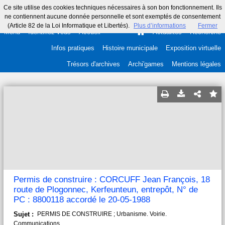
Ce site utilise des cookies techniques nécessaires à son bon fonctionnement. Ils
ne contiennent aucune donnée personnelle et sont exemptés de consentement
(Article 82 de la Loi Informatique et Libertés).
Plus d’informations
Fermer
Menu
Identifiez-vous
Accueil
Actualités
Recherche
Infos pratiques
Histoire municipale
Exposition virtuelle
Trésors d'archives
Archi'games
Mentions légales
Permis de construire : CORCUFF Jean François, 18
route de Plogonnec, Kerfeunteun, entrepôt, N° de
PC : 8800118 accordé le 20-05-1988
Sujet :
PERMIS DE CONSTRUIRE ; Urbanisme. Voirie.
Communications